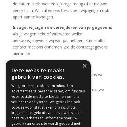
de datum hierboven en kijk regelmatig of er nieuwe
versies zijn. Wij zullen ons best doen wijzigingen ook
apart aan te kondigen.
Inzage, wijzigen en verwijderen van je gegevens
Als je vragen hebt of wilt weten welke
persoonsgegevens wij van jou hebben, kun je altijd
contact met ons opnemen.
Zie de contactgegevens
hieronder.
Je hebt de volgende rechten:
×
Deze website maakt
uitleg krijgen over welke persoonsgegevens we
gebruik van cookies.
hebben en wat we daarmee doen
We gebruiken cookies om inhoud en
inzage in de precieze persoonsgegevens die we
advertenties te personaliseren, om functies
voor sociale media te bieden en om ons
hebben
verkeer te analyseren. We gebruiken ook
het laten corrigeren van fouten
cookies voor statistieken om inzicht te
het laten verwijderen van verouderde
krijgen in het gebruik van onze website en
deze te verbeteren. Informatie over uw
persoonsgegevens
gebruik van onze site wordt gedeeld met
intrekken van toestemming